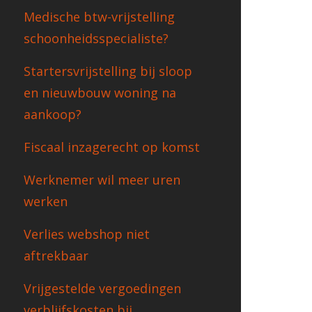
Medische btw-vrijstelling
schoonheidsspecialiste?
Startersvrijstelling bij sloop
en nieuwbouw woning na
aankoop?
Fiscaal inzagerecht op komst
Werknemer wil meer uren
werken
Verlies webshop niet
aftrekbaar
Vrijgestelde vergoedingen
verblijfskosten bij