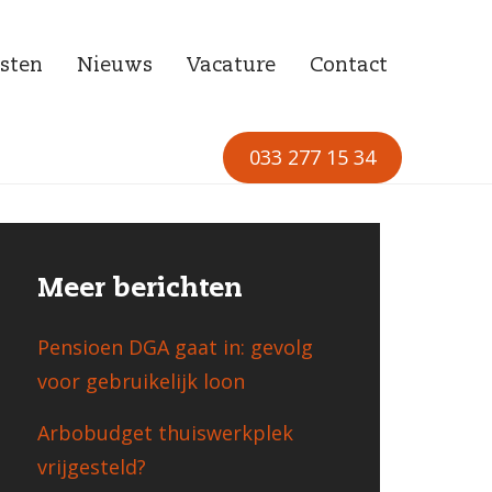
sten
Nieuws
Vacature
Contact
033 277 15 34
Meer berichten
Pensioen DGA gaat in: gevolg
voor gebruikelijk loon
Arbobudget thuiswerkplek
vrijgesteld?