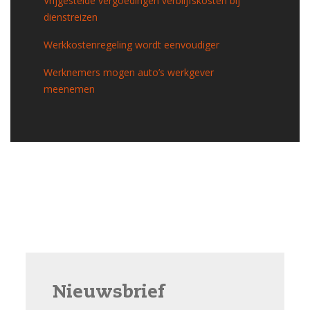
Vrijgestelde vergoedingen verblijfskosten bij
dienstreizen
Werkkostenregeling wordt eenvoudiger
Werknemers mogen auto’s werkgever
meenemen
Nieuwsbrief