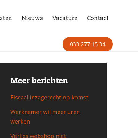
sten
Nieuws
Vacature
Contact
033 277 15 34
Meer berichten
Fiscaal inzagerecht op komst
Werknemer wil meer uren
werken
Verlies webshop niet