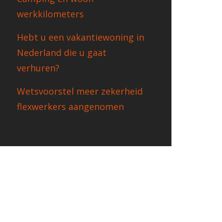
werkkilometers
Hebt u een vakantiewoning in
Nederland die u gaat
verhuren?
Wetsvoorstel meer zekerheid
flexwerkers aangenomen