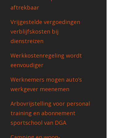
aftrekbaar
Vrijgestelde vergoedingen
verblijfskosten bij
dienstreizen
Werkkostenregeling wordt
eenvoudiger
Werknemers mogen auto’s
werkgever meenemen
Arbovrijstelling voor personal
training en abonnement
sportschool van DGA
Camping en woon-