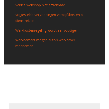
Verlies webshop niet aftrekbaar
Vrijgestelde vergoedingen verblijfskosten bij
dienstreizen
Werkkostenregeling wordt eenvoudiger
Werknemers mogen auto’s werkgever
meenemen