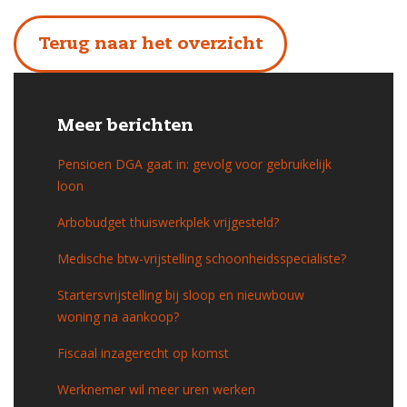
Terug naar het overzicht
Meer berichten
Pensioen DGA gaat in: gevolg voor gebruikelijk
loon
Arbobudget thuiswerkplek vrijgesteld?
Medische btw-vrijstelling schoonheidsspecialiste?
Startersvrijstelling bij sloop en nieuwbouw
woning na aankoop?
Fiscaal inzagerecht op komst
Werknemer wil meer uren werken