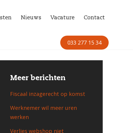
sten
Nieuws
Vacature
Contact
033 277 15 34
Meer berichten
Fiscaal inzagerecht op komst
Werknemer wil meer uren
werken
Verlies webshop niet