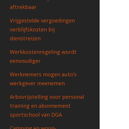
aftrekbaar
Vrijgestelde vergoedingen
verblijfskosten bij
dienstreizen
Werkkostenregeling wordt
eenvoudiger
Werknemers mogen auto’s
werkgever meenemen
Arbovrijstelling voor personal
training en abonnement
sportschool van DGA
Camping en woon-