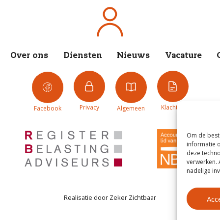
Over ons
Diensten
Nieuws
Vacature
Privacy
Klachten
Facebook
Algemeen
Om de beste
informatie 
deze techno
verwerken. 
nadelige in
Realisatie door
Zeker Zichtbaar
Acc