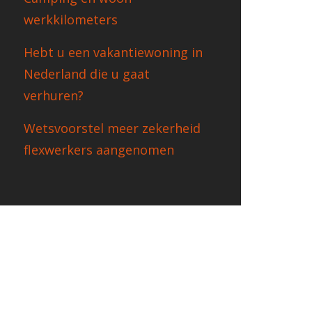
werkkilometers
Hebt u een vakantiewoning in
Nederland die u gaat
verhuren?
Wetsvoorstel meer zekerheid
flexwerkers aangenomen