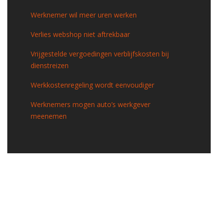
Werknemer wil meer uren werken
Verlies webshop niet aftrekbaar
Vrijgestelde vergoedingen verblijfskosten bij
dienstreizen
Werkkostenregeling wordt eenvoudiger
Werknemers mogen auto’s werkgever
meenemen