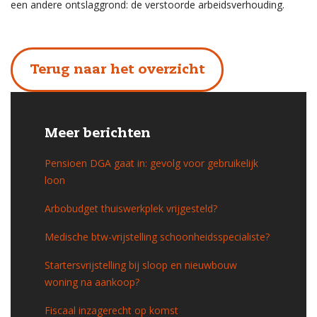
een andere ontslaggrond: de verstoorde arbeidsverhouding.
Terug naar het overzicht
Meer berichten
Pensioen DGA gaat in: gevolg voor gebruikelijk
loon
Arbobudget thuiswerkplek vrijgesteld?
Medische btw-vrijstelling schoonheidsspecialiste?
Startersvrijstelling bij sloop en nieuwbouw
woning na aankoop?
Fiscaal inzagerecht op komst