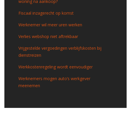
woning na aankoop?
Fiscaal inzagerecht op komst
Werknemer wil meer uren werken
Verlies webshop niet aftrekbaar
Vrijgestelde vergoedingen verblijfskosten bij
dienstreizen
Werkkostenregeling wordt eenvoudiger
Werknemers mogen auto’s werkgever
meenemen