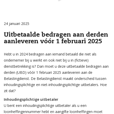
24 januari 2025
Uitbetaalde bedragen aan derden
aanleveren vóór 1 februari 2025
Hebt u in 2024 bedragen aan iemand betaald die niet als
ondernemer bij u werkt en ook niet bij u in (fictieve)
dienstbetrekking is? Dan moet u deze uitbetaalde bedragen aan
derden (UBD) vóór 1 februari 2025 aanleveren aan de
Belastingdienst. De Belastingdienst maakt onderscheid tussen
inhoudingsplichtige en niet-inhoudingsplichtige uitbetalers. Hoe
zit dat?
Inhoudingsplichtige uitbetaler
U bent een inhoudingsplichtige uitbetaler als u een
loonheffingennummer hebt en aangifte loonheffingen moet