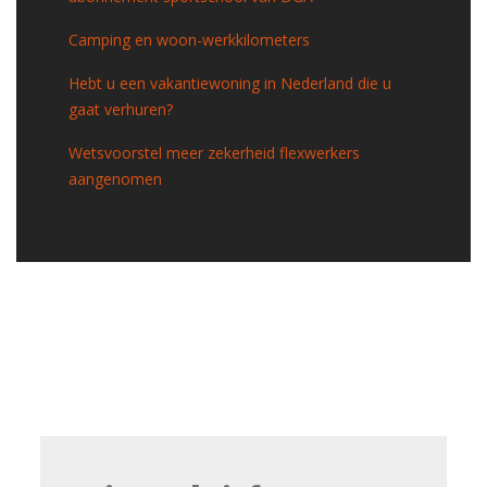
Camping en woon-werkkilometers
Hebt u een vakantiewoning in Nederland die u
gaat verhuren?
Wetsvoorstel meer zekerheid flexwerkers
aangenomen