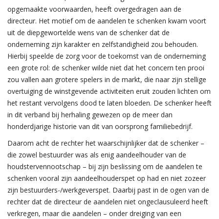
opgemaakte voorwaarden, heeft overgedragen aan de
directeur. Het motief om de aandelen te schenken kwam voort
uit de diepgewortelde wens van de schenker dat de
onderneming zijn karakter en zelfstandigheid zou behouden.
Hierbij speelde de zorg voor de toekomst van de onderneming
een grote rol: de schenker wilde niet dat het concern ten prooi
zou vallen aan grotere spelers in de markt, die naar zijn stellige
overtuiging de winstgevende activiteiten eruit zouden lichten om
het restant vervolgens dood te laten bloeden. De schenker heeft
in dit verband bij herhaling gewezen op de meer dan
honderdjarige historie van dit van oorsprong familiebedrijf.
Daarom acht de rechter het waarschijnlijker dat de schenker –
die zowel bestuurder was als enig aandeelhouder van de
houdstervennootschap – bij zijn beslissing om de aandelen te
schenken vooral zijn aandeelhouderspet op had en niet zozeer
zijn bestuurders-/werkgeverspet. Daarbij past in de ogen van de
rechter dat de directeur de aandelen niet ongeclausuleerd heeft
verkregen, maar die aandelen – onder dreiging van een