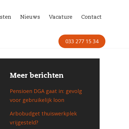
sten
Nieuws
Vacature
Contact
033 277 15 34
Meer berichten
Pensioen DGA gaat in: gevolg
voor gebruikelijk loon
Arbobudget thuiswerkplek
vrijgesteld?