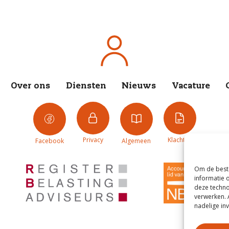
Over ons
Diensten
Nieuws
Vacature
Privacy
Klachten
Facebook
Algemeen
Om de beste
informatie 
deze techno
verwerken. 
nadelige in