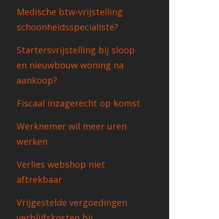
Medische btw-vrijstelling
schoonheidsspecialiste?
Startersvrijstelling bij sloop
en nieuwbouw woning na
aankoop?
Fiscaal inzagerecht op komst
Werknemer wil meer uren
werken
Verlies webshop niet
aftrekbaar
Vrijgestelde vergoedingen
verblijfskosten bij