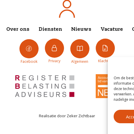
Over ons
Diensten
Nieuws
Vacature
Privacy
Klachten
Facebook
Algemeen
Om de beste
informatie 
deze techno
verwerken. 
nadelige in
Realisatie door
Zeker Zichtbaar
Acc