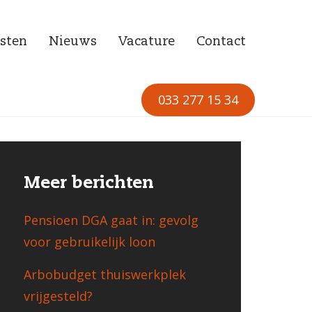
sten
Nieuws
Vacature
Contact
033 277 15 34
Meer berichten
Pensioen DGA gaat in: gevolg
voor gebruikelijk loon
Arbobudget thuiswerkplek
vrijgesteld?