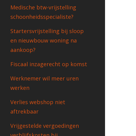
Medische btw-vrijstelling
schoonheidsspecialiste?
Startersvrijstelling bij sloop
en nieuwbouw woning na
aankoop?
Fiscaal inzagerecht op komst
Werknemer wil meer uren
werken
Verlies webshop niet
aftrekbaar
Vrijgestelde vergoedingen
verblijfskosten bij