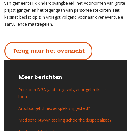
van gemeentelijk kinderopvangbeleid, het voorkomen van grote
prijsstijgingen en het tegengaan van personeelstekorten. Het
kabinet beslist op zijn vroegst volgend voorjaar over eventuele
aanvullende maatregelen.
Terug naar het overzicht
Meer berichten
Pensioen DGA gaat in: gevolg voor gebruikelijk
loon
Arbobudget thuiswerkplek vrijgesteld?
Medische btw-vrijstelling schoonheidsspecialiste?