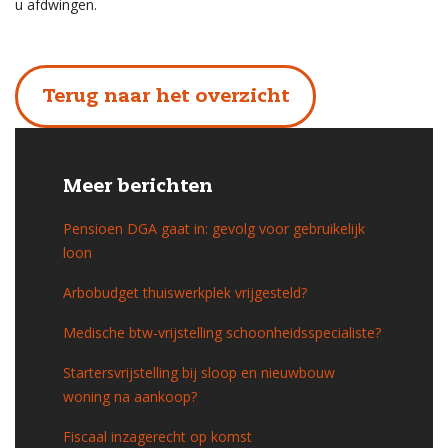
u afdwingen.
Terug naar het overzicht
Meer berichten
Pensioen DGA gaat in: gevolg voor gebruikelijk
loon
Arbobudget thuiswerkplek vrijgesteld?
Medische btw-vrijstelling schoonheidsspecialiste?
Startersvrijstelling bij sloop en nieuwbouw
woning na aankoop?
Fiscaal inzagerecht op komst