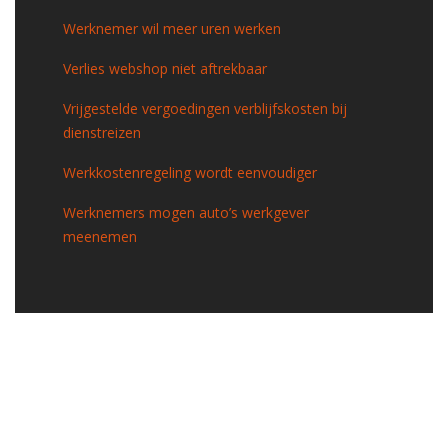
Werknemer wil meer uren werken
Verlies webshop niet aftrekbaar
Vrijgestelde vergoedingen verblijfskosten bij
dienstreizen
Werkkostenregeling wordt eenvoudiger
Werknemers mogen auto’s werkgever
meenemen