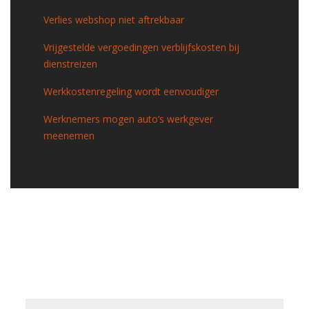
Verlies webshop niet aftrekbaar
Vrijgestelde vergoedingen verblijfskosten bij
dienstreizen
Werkkostenregeling wordt eenvoudiger
Werknemers mogen auto’s werkgever
meenemen