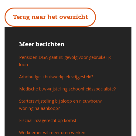
Terug naar het overzicht
Meer berichten
Pensioen DGA gaat in: gevolg voor gebruikelijk
loon
Arbobudget thuiswerkplek vrijgesteld?
Medische btw-vrijstelling schoonheidsspecialiste?
Startersvrijstelling bij sloop en nieuwbouw
woning na aankoop?
Fiscaal inzagerecht op komst
Werknemer wil meer uren werken