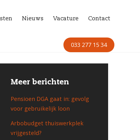
sten
Nieuws
Vacature
Contact
033 277 15 34
Meer berichten
Pensioen DGA gaat in: gevolg
voor gebruikelijk loon
Arbobudget thuiswerkplek
vrijgesteld?