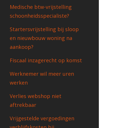
Medische btw-vrijstelling
schoonheidsspecialiste?
Startersvrijstelling bij sloop
en nieuwbouw woning na
aankoop?
Fiscaal inzagerecht op komst
Werknemer wil meer uren
werken
Verlies webshop niet
aftrekbaar
Vrijgestelde vergoedingen
verblijfskosten bij