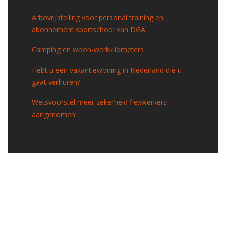
Arbovrijstelling voor personal training en
abonnement sportschool van DGA
Camping en woon-werkkilometers
Hebt u een vakantiewoning in Nederland die u
gaat verhuren?
Wetsvoorstel meer zekerheid flexwerkers
aangenomen