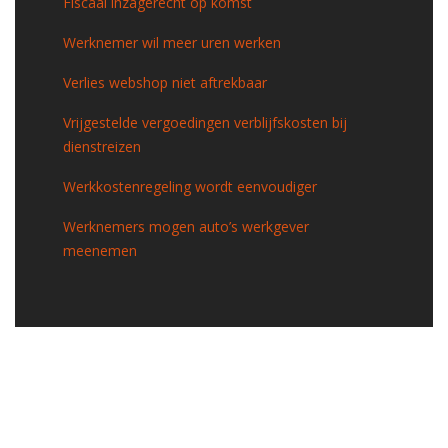
Fiscaal inzagerecht op komst
Werknemer wil meer uren werken
Verlies webshop niet aftrekbaar
Vrijgestelde vergoedingen verblijfskosten bij
dienstreizen
Werkkostenregeling wordt eenvoudiger
Werknemers mogen auto’s werkgever
meenemen