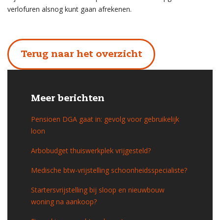
verlofuren alsnog kunt gaan afrekenen.
Terug naar het overzicht
Meer berichten
Pensioen DGA gaat in: gevolg voor gebruikelijk
loon
Arbobudget thuiswerkplek vrijgesteld?
Medische btw-vrijstelling schoonheidsspecialiste?
Startersvrijstelling bij sloop en nieuwbouw
woning na aankoop?