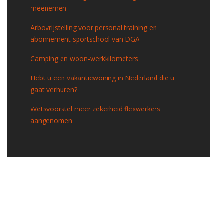
meenemen
Arbovrijstelling voor personal training en
abonnement sportschool van DGA
Camping en woon-werkkilometers
Hebt u een vakantiewoning in Nederland die u
gaat verhuren?
Wetsvoorstel meer zekerheid flexwerkers
aangenomen