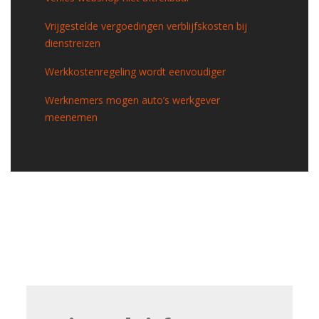
Vrijgestelde vergoedingen verblijfskosten bij
dienstreizen
Werkkostenregeling wordt eenvoudiger
Werknemers mogen auto’s werkgever
meenemen