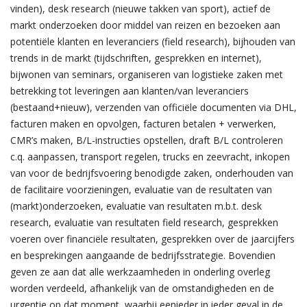
vinden), desk research (nieuwe takken van sport), actief de
markt onderzoeken door middel van reizen en bezoeken aan
potentiële klanten en leveranciers (field research), bijhouden van
trends in de markt (tijdschriften, gesprekken en internet),
bijwonen van seminars, organiseren van logistieke zaken met
betrekking tot leveringen aan klanten/van leveranciers
(bestaand+nieuw), verzenden van officiële documenten via DHL,
facturen maken en opvolgen, facturen betalen + verwerken,
CMR’s maken, B/L-instructies opstellen, draft B/L controleren
c.q. aanpassen, transport regelen, trucks en zeevracht, inkopen
van voor de bedrijfsvoering benodigde zaken, onderhouden van
de facilitaire voorzieningen, evaluatie van de resultaten van
(markt)onderzoeken, evaluatie van resultaten m.b.t. desk
research, evaluatie van resultaten field research, gesprekken
voeren over financiële resultaten, gesprekken over de jaarcijfers
en besprekingen aangaande de bedrijfsstrategie. Bovendien
geven ze aan dat alle werkzaamheden in onderling overleg
worden verdeeld, afhankelijk van de omstandigheden en de
urgentie op dat moment, waarbij eenieder in ieder geval in de