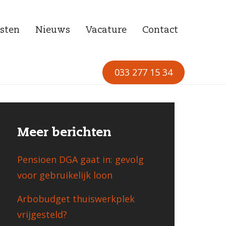
sten
Nieuws
Vacature
Contact
033 277 15 34
Meer berichten
Pensioen DGA gaat in: gevolg
voor gebruikelijk loon
Arbobudget thuiswerkplek
vrijgesteld?