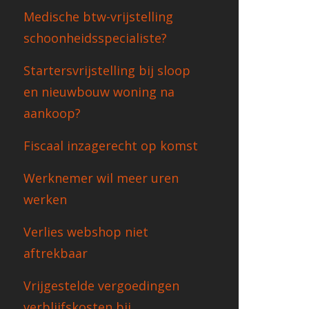
Medische btw-vrijstelling
schoonheidsspecialiste?
Startersvrijstelling bij sloop
en nieuwbouw woning na
aankoop?
Fiscaal inzagerecht op komst
Werknemer wil meer uren
werken
Verlies webshop niet
aftrekbaar
Vrijgestelde vergoedingen
verblijfskosten bij