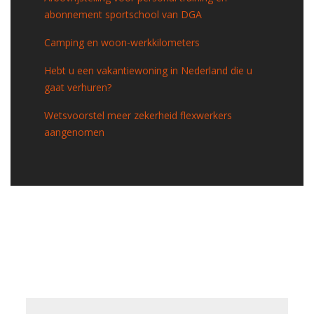
abonnement sportschool van DGA
Camping en woon-werkkilometers
Hebt u een vakantiewoning in Nederland die u
gaat verhuren?
Wetsvoorstel meer zekerheid flexwerkers
aangenomen