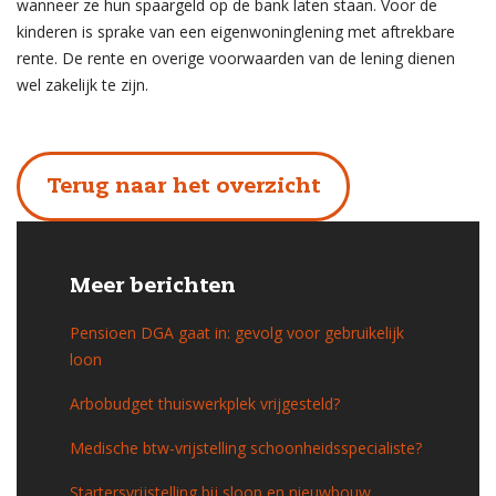
wanneer ze hun spaargeld op de bank laten staan. Voor de
kinderen is sprake van een eigenwoninglening met aftrekbare
rente. De rente en overige voorwaarden van de lening dienen
wel zakelijk te zijn.
Terug naar het overzicht
Meer berichten
Pensioen DGA gaat in: gevolg voor gebruikelijk
loon
Arbobudget thuiswerkplek vrijgesteld?
Medische btw-vrijstelling schoonheidsspecialiste?
Startersvrijstelling bij sloop en nieuwbouw