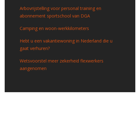
Arbovrijstelling voor personal training en
abonnement sportschool van DGA
Camping en woon-werkkilometers
Hebt u een vakantiewoning in Nederland die u
gaat verhuren?
Wetsvoorstel meer zekerheid flexwerkers
aangenomen