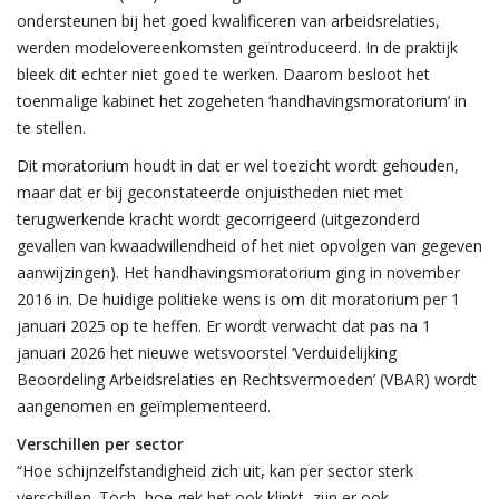
ondersteunen bij het goed kwalificeren van arbeidsrelaties,
werden modelovereenkomsten geïntroduceerd. In de praktijk
bleek dit echter niet goed te werken. Daarom besloot het
toenmalige kabinet het zogeheten ‘handhavingsmoratorium’ in
te stellen.
Dit moratorium houdt in dat er wel toezicht wordt gehouden,
maar dat er bij geconstateerde onjuistheden niet met
terugwerkende kracht wordt gecorrigeerd (uitgezonderd
gevallen van kwaadwillendheid of het niet opvolgen van gegeven
aanwijzingen). Het handhavingsmoratorium ging in november
2016 in. De huidige politieke wens is om dit moratorium per 1
januari 2025 op te heffen. Er wordt verwacht dat pas na 1
januari 2026 het nieuwe wetsvoorstel ‘Verduidelijking
Beoordeling Arbeidsrelaties en Rechtsvermoeden’ (VBAR) wordt
aangenomen en geïmplementeerd.
Verschillen per sector
“Hoe schijnzelfstandigheid zich uit, kan per sector sterk
verschillen. Toch, hoe gek het ook klinkt, zijn er ook