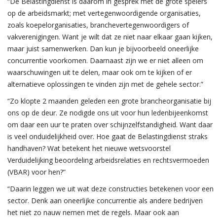
“De Belastingdienst is daarom in gesprek met de grote spelers
op de arbeidsmarkt; met vertegenwoordigende organisaties,
zoals koepelorganisaties, branchevertegenwoordigers of
vakverenigingen. Want je wilt dat ze niet naar elkaar gaan kijken,
maar juist samenwerken. Dan kun je bijvoorbeeld oneerlijke
concurrentie voorkomen. Daarnaast zijn we er niet alleen om
waarschuwingen uit te delen, maar ook om te kijken of er
alternatieve oplossingen te vinden zijn met de gehele sector.”
“Zo klopte 2 maanden geleden een grote brancheorganisatie bij
ons op de deur. Ze nodigde ons uit voor hun ledenbijeenkomst
om daar een uur te praten over schijnzelfstandigheid. Want daar
is veel onduidelijkheid over. Hoe gaat de Belastingdienst straks
handhaven? Wat betekent het nieuwe wetsvoorstel
Verduidelijking beoordeling arbeidsrelaties en rechtsvermoeden
(VBAR) voor hen?”
“Daarin leggen we uit wat deze constructies betekenen voor een
sector. Denk aan oneerlijke concurrentie als andere bedrijven
het niet zo nauw nemen met de regels. Maar ook aan