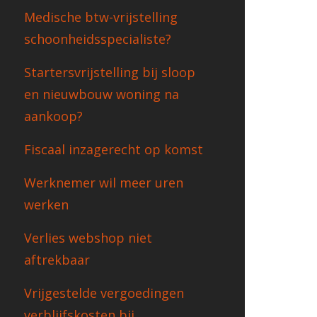
Medische btw-vrijstelling
schoonheidsspecialiste?
Startersvrijstelling bij sloop
en nieuwbouw woning na
aankoop?
Fiscaal inzagerecht op komst
Werknemer wil meer uren
werken
Verlies webshop niet
aftrekbaar
Vrijgestelde vergoedingen
verblijfskosten bij