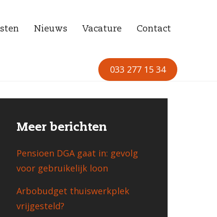
sten
Nieuws
Vacature
Contact
033 277 15 34
Meer berichten
Pensioen DGA gaat in: gevolg
voor gebruikelijk loon
Arbobudget thuiswerkplek
vrijgesteld?