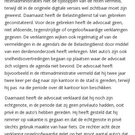
rittenadministraties niet de tijdstippen van de ritten vermeld,
terwijl dit in de originele digitale versies wel zichtbaar moet zijn
geweest. Daarnaast heeft de Belastingdienst tal van gebreken
geconstateerd. Voor deze gebreken heeft de advocaat geen,
niet afdoende, tegenstrijdige of ongeloofwaardige verklaringen
gegeven. De verklaringen wijken ook regelmatig af van de
vermeldingen in de agenda’s die de Belastingdienst door middel
van een derdenonderzoek heeft verkregen. Met auto’s zijn ook
snelheidsovertredingen begaan op plaatsen waar de advocaat
zich volgens de agenda niet bevond. De advocaat heeft
bijvoorbeeld in de rittenadministratie vermeld dat hij twee jaar
twee keer per dag naar zijn kantoor in de stad is gereden, terwijl
hij pas na die periode over dit kantoor kon beschikken.
Daarnaast heeft de advocaat verklaard dat hij noch zijn
echtgenote, in de periode dat zij geen privéauto hadden, ooit
privé in de auto’s hebben gereden. Hij heeft gesteld dat hij
nimmer op vakantie is gegaan en dat de echtgenote in privé
slechts gebruik maakte van haar fiets. De rechter acht deze
verklaring ongeloofwaardig gelet op het groot aantal auto’s dat