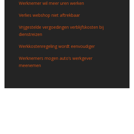
Werknemer wil meer uren werken
Verlies webshop niet aftrekbaar
Vrijgestelde vergoedingen verblijfskosten bij
dienstreizen
Werkkostenregeling wordt eenvoudiger
Werknemers mogen auto’s werkgever
meenemen