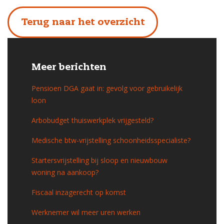
Terug naar het overzicht
Meer berichten
Pensioen DGA gaat in: gevolg voor gebruikelijk
loon
Arbobudget thuiswerkplek vrijgesteld?
Medische btw-vrijstelling schoonheidsspecialiste?
Startersvrijstelling bij sloop en nieuwbouw
woning na aankoop?
Fiscaal inzagerecht op komst
Werknemer wil meer uren werken