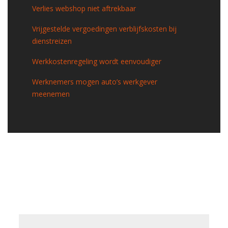
Verlies webshop niet aftrekbaar
Vrijgestelde vergoedingen verblijfskosten bij
dienstreizen
Werkkostenregeling wordt eenvoudiger
Werknemers mogen auto’s werkgever
meenemen