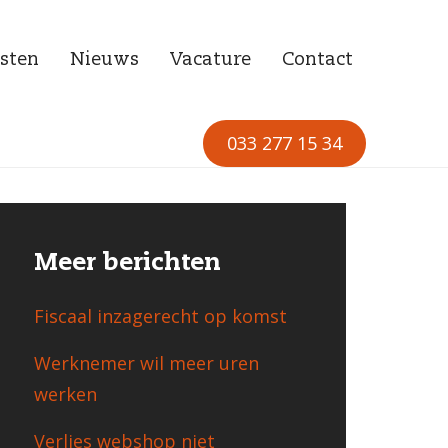
sten
Nieuws
Vacature
Contact
033 277 15 34
Meer berichten
Fiscaal inzagerecht op komst
Werknemer wil meer uren
werken
Verlies webshop niet