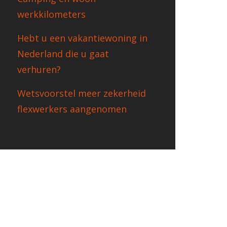
werkkilometers
Hebt u een vakantiewoning in
Nederland die u gaat
verhuren?
Wetsvoorstel meer zekerheid
flexwerkers aangenomen