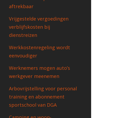
aftrekbaar
Vrijgestelde vergoedingen
verblijfskosten bij
dienstreizen
Werkkostenregeling wordt
eenvoudiger
Werknemers mogen auto’s
werkgever meenemen
Arbovrijstelling voor personal
training en abonnement
sportschool van DGA
Camping en woon-