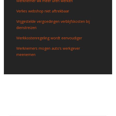
Werknemer wil meer uren werken
Verlies webshop niet aftrekbaar
Vrijgestelde vergoedingen verblijfskosten bij
dienstreizen
Werkkostenregeling wordt eenvoudiger
Werknemers mogen auto’s werkgever
meenemen